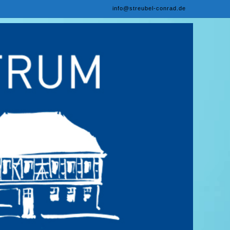
info@streubel-conrad.de